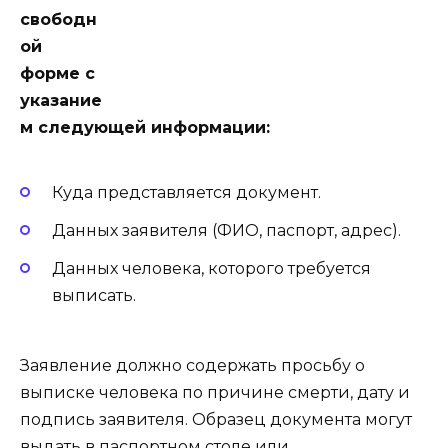
свободн
ой
форме с
указание
м следующей информации:
Куда представляется документ.
Данных заявителя (ФИО, паспорт, адрес).
Данных человека, которого требуется
выписать.
Заявление должно содержать просьбу о
выписке человека по причине смерти, дату и
подпись заявителя. Образец документа могут
выдать в паспортном столе или