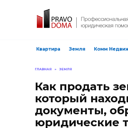
Перейти
к
содержанию
Квартира
Земля
Комм Недви
ГЛАВНАЯ
»
ЗЕМЛЯ
Как продать з
который находи
документы, об
юридические 