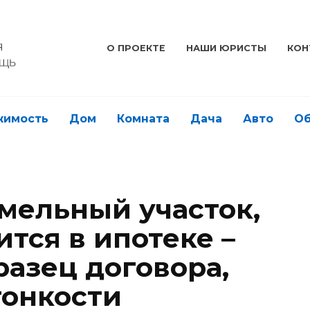
О ПРОЕКТЕ
НАШИ ЮРИСТЫ
КОН
жимость
Дом
Комната
Дача
Авто
О
емельный участок,
тся в ипотеке –
разец договора,
тонкости