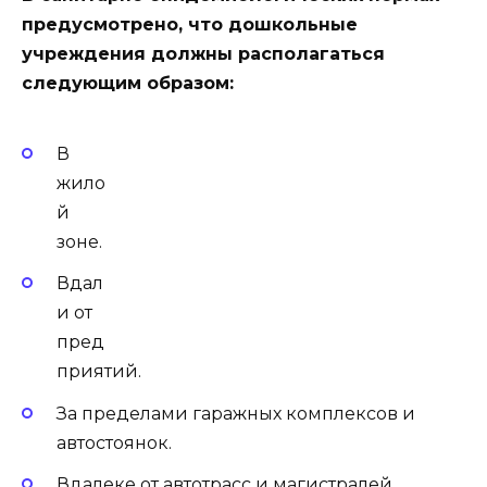
предусмотрено, что дошкольные
учреждения должны располагаться
следующим образом:
В
жило
й
зоне.
Вдал
и от
пред
приятий.
За пределами гаражных комплексов и
автостоянок.
Вдалеке от автотрасс и магистралей,