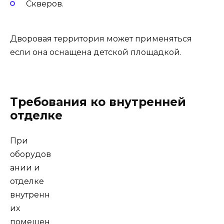
Скверов.
Дворовая территория может применяться
если она оснащена детской площадкой.
Требования ко внутренней
отделке
При
оборудов
ании и
отделке
внутренн
их
помещен