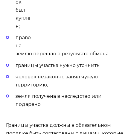
ок
был
купле
н;
право
на
землю перешло в результате обмена;
границы участка нужно уточнить;
человек незаконно занял чужую
территорию;
земля получена в наследство или
подарено.
Границы участка должны в обязательном
порядке быть согласованы с лицами, которые