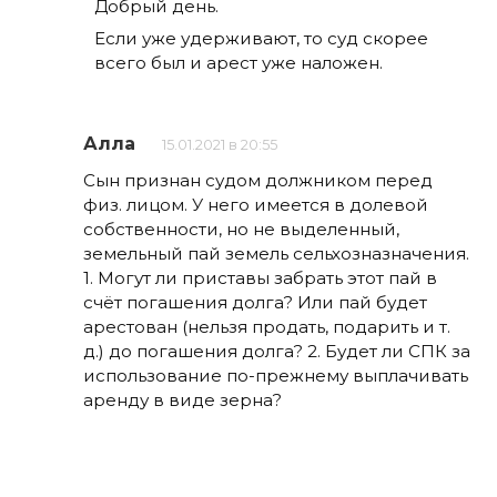
Добрый день.
Если уже удерживают, то суд скорее
всего был и арест уже наложен.
Алла
15.01.2021 в 20:55
Сын признан судом должником перед
физ. лицом. У него имеется в долевой
собственности, но не выделенный,
земельный пай земель сельхозназначения.
1. Могут ли приставы забрать этот пай в
счёт погашения долга? Или пай будет
арестован (нельзя продать, подарить и т.
д.) до погашения долга? 2. Будет ли СПК за
использование по-прежнему выплачивать
аренду в виде зерна?