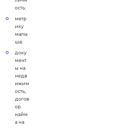
личн
ость;
метр
ику
малы
ша;
доку
мент
ы на
недв
ижим
ость,
догов
ор
найм
а на