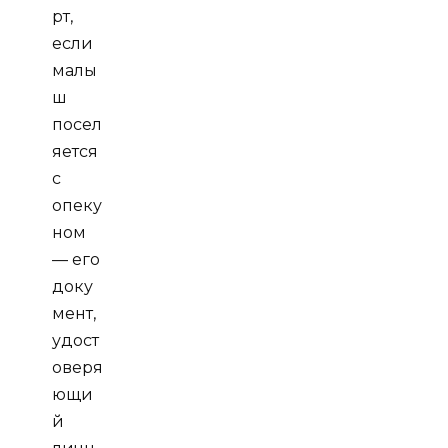
рт,
если
малы
ш
посел
яется
с
опеку
ном
— его
доку
мент,
удост
оверя
ющи
й