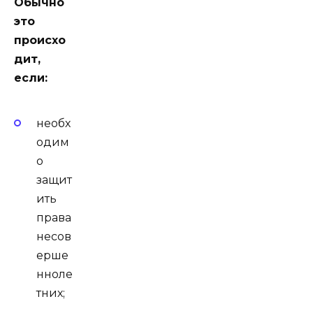
Обычно
это
происхо
дит,
если:
необх
одим
о
защит
ить
права
несов
ерше
нноле
тних;