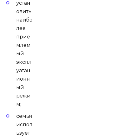
устан
овить
наибо
лее
прие
млем
ый
экспл
уатац
ионн
ый
режи
м;
семья
испол
ьзует