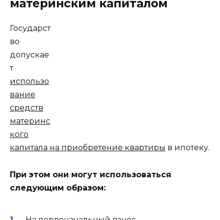
материнским капиталом
Государст
во
допускае
т
использо
вание
средств
материнс
кого
капитала на приобретение квартиры
в ипотеку.
При этом они могут использоваться
следующим образом:
На первоначальный взнос.