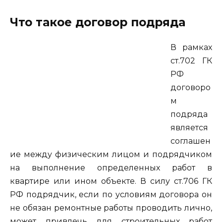
Что такое договор подряда
В рамках
ст.702 ГК
РФ
договоро
м
подряда
является
соглашен
ие между физическим лицом и подрядчиком
на выполнение определенных работ в
квартире или ином объекте. В силу ст.706 ГК
РФ подрядчик, если по условиям договора он
не обязан ремонтные работы проводить лично,
может привлечь для строительных работ