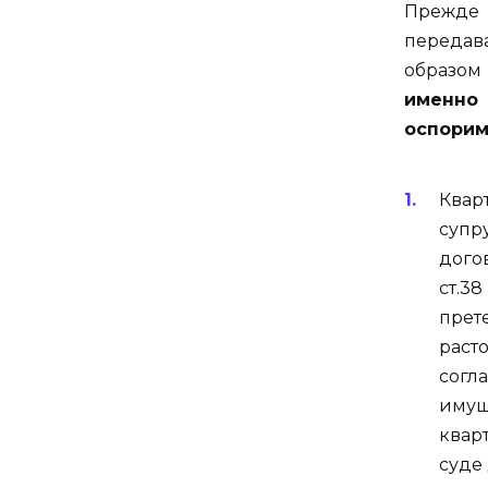
Прежде 
передав
образом 
именно
оспорим
Квар
супр
дого
ст.
прет
раст
сог
имущ
квар
суде 