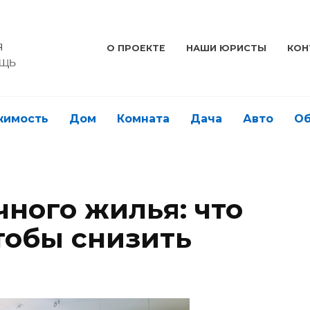
О ПРОЕКТЕ
НАШИ ЮРИСТЫ
КОН
жимость
Дом
Комната
Дача
Авто
О
чного жилья: что
тобы снизить