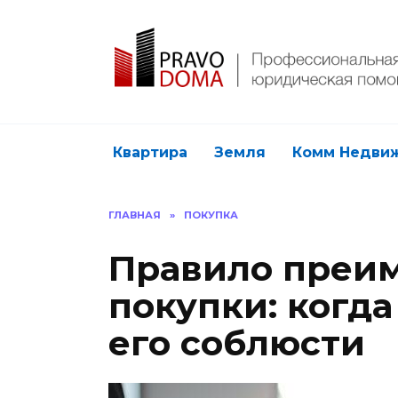
Перейти
к
содержанию
Квартира
Земля
Комм Недви
ГЛАВНАЯ
»
ПОКУПКА
Правило преи
покупки: когда
его соблюсти