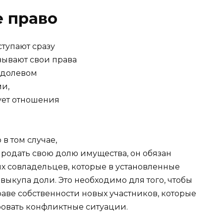
 право
тупают сразу
вывают свои права
о долевом
и,
ует отношения
о в том случае,
продать свою долю имущества, он обязан
гих совладельцев, которые в установленные
ыкупа доли. Это необходимо для того, чтобы
аве собственности новых участников, которые
овать конфликтные ситуации.