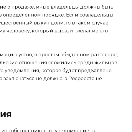
ние о продаже, иные владельцы должны быть
 в определенном порядке. Если совладельцы
ущественный выкуп доли, то в таком случае
у человеку, который выразит желание его
мацию устно, в простом обыденном разговоре,
тельские отношения сложились среди жильцов.
о уведомления, которое будет предъявлено
а заключаться не должна, а Росреестр не
.
ия
из собственников, то уведомление не