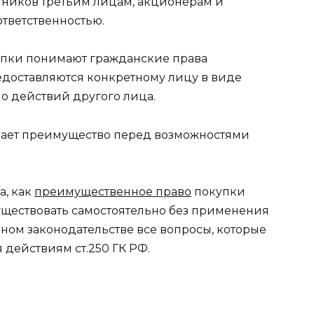
нников третьим лицам, акционерам и
тветственностью.
пки понимают гражданские права
редоставляются конкретному лицу в виде
о действий другого лица.
учает преимущество перед возможностями
а, как
преимущественное право
покупки
 существовать самостоятельно без применения
нном законодательстве все вопросы, которые
 действиям ст.250 ГК РФ.